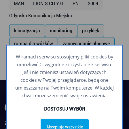
MAN
LION`S CITY G
PN
2009
Gdyńska Komunikacja Miejska
klimatyzacja
monitoring
przyklęk
rampa dla wózków
zapowiadanie głosowe
W ramach serwisu stosujemy pliki cookies by
umożliwić Ci wygodne korzystanie z serwisu.
Jeśli nie zmienisz ustawień dotyczących
cookies w Twojej przeglądarce, będą one
umieszczane na Twoim komputerze. W każdej
chwili możesz zmienić swoje ustawienia.
DOSTOSUJ WYBÓR
Zarząd Komunikacji Miejskiej w Gdyni jest
Akceptuje wszystkie