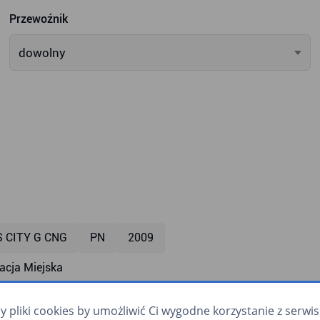
Przewoźnik
dowolny
S CITY G CNG
PN
2009
cja Miejska
monitoring
przyklęk
rampa dla wózków
zapowia
pliki cookies by umożliwić Ci wygodne korzystanie z serwisu.