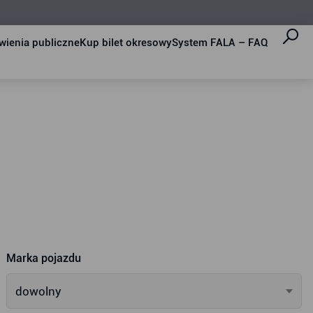
ienia publiczne
Kup bilet okresowy
System FALA – FAQ
Marka pojazdu
dowolny