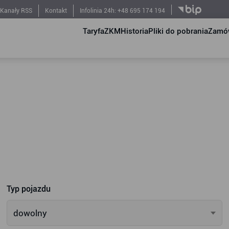
Kanały RSS
Kontakt
Infolinia 24h: +48 695 174 194
Taryfa
ZKM
Historia
Pliki do pobrania
Zamów
Typ pojazdu
dowolny