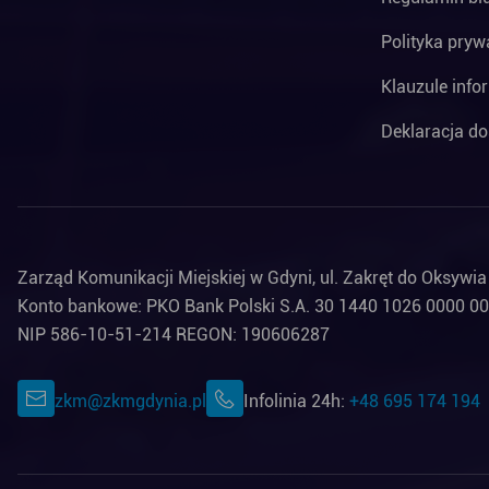
Polityka pryw
Klauzule info
Deklaracja do
Zarząd Komunikacji Miejskiej w Gdyni, ul. Zakręt do Oksywi
Konto bankowe: PKO Bank Polski S.A. 30 1440 1026 0000 0
NIP 586-10-51-214 REGON: 190606287
zkm@zkmgdynia.pl
Infolinia 24h:
+48 695 174 194