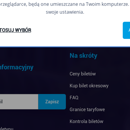
przeglądarce, będą one umieszczane na Twoim komputerze. 
swoje ustawienia.
TOSUJ WYBÓR
Na skróty
informacyjny
Ceny biletów
Kup bilet okresowy
FAQ
Granice taryfowe
Kontrola biletów
uletynu