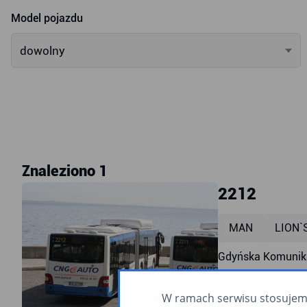
Model pojazdu
dowolny
Znaleziono 1
2212
MAN
LION`
Gdyńska Komunika
klimatyzacja
W ramach serwisu stosujemy 