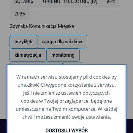
SOLARIS
URBINO 18 ELECTRIC [IV]
ePN
2026
Gdyńska Komunikacja Miejska
przyklęk
rampa dla wózków
klimatyzacja
monitoring
monitor wewnętrzny
USB
W ramach serwisu stosujemy pliki cookies by
zapowiadanie głosowe
umożliwić Ci wygodne korzystanie z serwisu.
Jeśli nie zmienisz ustawień dotyczących
cookies w Twojej przeglądarce, będą one
umieszczane na Twoim komputerze. W każdej
chwili możesz zmienić swoje ustawienia.
DOSTOSUJ WYBÓR