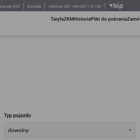
Kanały RSS
Kontakt
Infolinia 24h: +48 695 174 194
Taryfa
ZKM
Historia
Pliki do pobrania
Zamów
Typ pojazdu
dowolny