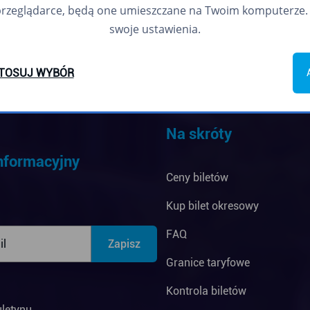
przeglądarce, będą one umieszczane na Twoim komputerze. 
swoje ustawienia.
TOSUJ WYBÓR
Na skróty
informacyjny
Ceny biletów
Kup bilet okresowy
FAQ
Granice taryfowe
Kontrola biletów
uletynu