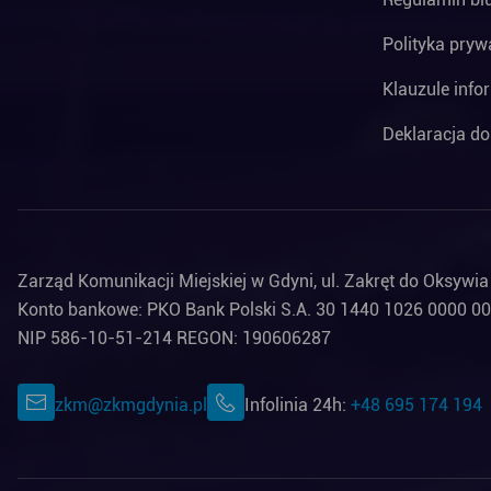
Polityka pryw
Klauzule info
Deklaracja do
Zarząd Komunikacji Miejskiej w Gdyni, ul. Zakręt do Oksywi
Konto bankowe: PKO Bank Polski S.A. 30 1440 1026 0000 0
NIP 586-10-51-214 REGON: 190606287
zkm@zkmgdynia.pl
Infolinia 24h:
+48 695 174 194