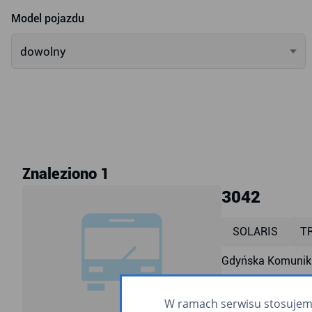
Model pojazdu
dowolny
Znaleziono 1
3042
SOLARIS
T
Gdyńska Komunika
przyklęk
ra
W ramach serwisu stosujemy 