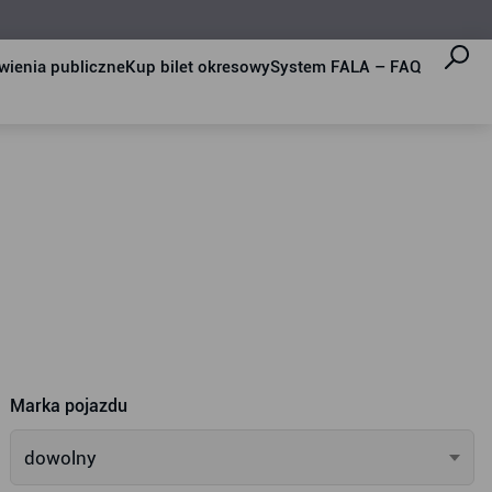
ienia publiczne
Kup bilet okresowy
System FALA – FAQ
Marka pojazdu
dowolny