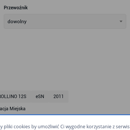
Przewoźnik
dowolny
ROLLINO 12S
eSN
2011
cja Miejska
mpa dla wózków
monitoring
zapowiadanie głosowe
pliki cookies by umożliwić Ci wygodne korzystanie z serwisu.