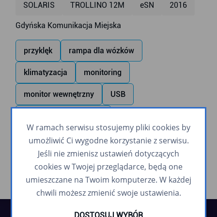
SOLARIS
TROLLINO 12M
eSN
2016
Gdyńska Komunikacja Miejska
przyklęk
rampa dla wózków
klimatyzacja
monitoring
monitor wewnętrzny
USB
zapowiadanie głosowe
W ramach serwisu stosujemy pliki cookies by
napęd pomocniczy (trolejbusy)
umożliwić Ci wygodne korzystanie z serwisu.
Jeśli nie zmienisz ustawień dotyczących
cookies w Twojej przeglądarce, będą one
umieszczane na Twoim komputerze. W każdej
chwili możesz zmienić swoje ustawienia.
DOSTOSUJ WYBÓR