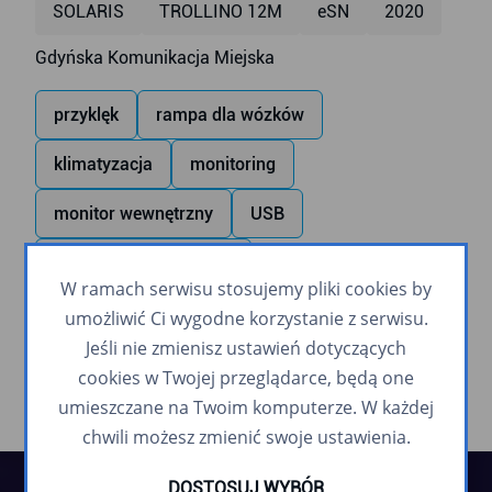
SOLARIS
TROLLINO 12M
eSN
2020
Gdyńska Komunikacja Miejska
przyklęk
rampa dla wózków
klimatyzacja
monitoring
monitor wewnętrzny
USB
zapowiadanie głosowe
W ramach serwisu stosujemy pliki cookies by
napęd pomocniczy (trolejbusy)
umożliwić Ci wygodne korzystanie z serwisu.
Jeśli nie zmienisz ustawień dotyczących
cookies w Twojej przeglądarce, będą one
umieszczane na Twoim komputerze. W każdej
chwili możesz zmienić swoje ustawienia.
DOSTOSUJ WYBÓR