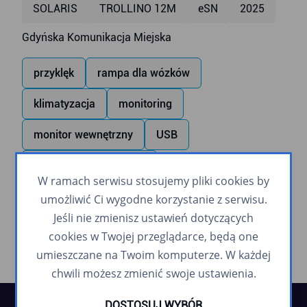
SOLARIS
TROLLINO 12M
eSN
2025
Gdyńska Komunikacja Miejska
przyklęk
rampa dla wózków
klimatyzacja
monitoring
monitor wewnętrzny
USB
zapowiadanie głosowe
W ramach serwisu stosujemy pliki cookies by
napęd pomocniczy (trolejbusy)
umożliwić Ci wygodne korzystanie z serwisu.
Jeśli nie zmienisz ustawień dotyczących
cookies w Twojej przeglądarce, będą one
umieszczane na Twoim komputerze. W każdej
chwili możesz zmienić swoje ustawienia.
DOSTOSUJ WYBÓR