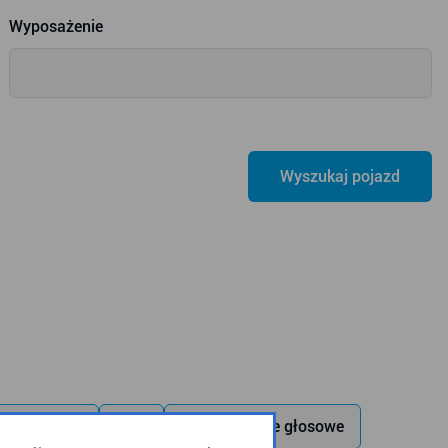
Wyposażenie
 wewnętrzny
USB
zapowiadanie głosowe