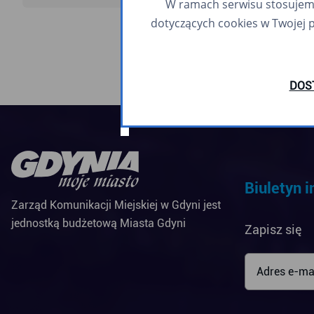
W ramach serwisu stosujemy 
napęd pomocnicz
dotyczących cookies w Twojej 
DOS
Biuletyn 
Zarząd Komunikacji Miejskiej w Gdyni jest
jednostką budżetową Miasta Gdyni
Zapisz się