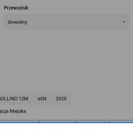
Przewoźnik
dowolny
ROLLINO 12M
eSN
2025
cja Miejska
mpa dla wózków
klimatyzacja
monitoring
monitor