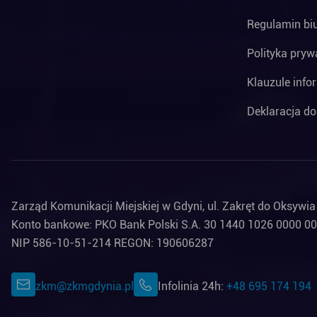
Regulamin bi
Polityka pryw
Klauzule info
Deklaracja do
Zarząd Komunikacji Miejskiej w Gdyni, ul. Zakręt do Oksywi
Konto bankowe: PKO Bank Polski S.A. 30 1440 1026 0000 0
NIP 586-10-51-214 REGON: 190606287
zkm@zkmgdynia.pl
Infolinia 24h:
+48 695 174 194