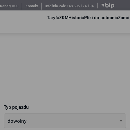
Kanały RSS
Kontakt
Infolinia 24h: +48 695 174 194
Taryfa
ZKM
Historia
Pliki do pobrania
Zamów
Typ pojazdu
dowolny