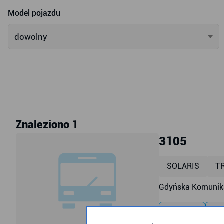
Model pojazdu
dowolny
Znaleziono 1
3105
SOLARIS
T
Gdyńska Komunika
przyklęk
ra