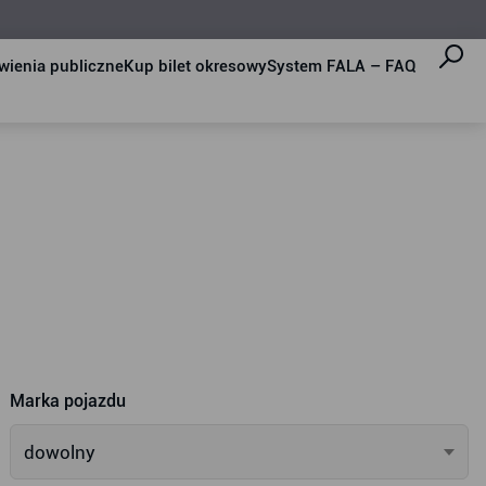
ienia publiczne
Kup bilet okresowy
System FALA – FAQ
Marka pojazdu
dowolny