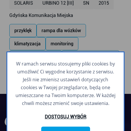
SOLARIS
URBINO 12 [III]
SN
2015
Gdyńska Komunikacja Miejska
przyklęk
rampa dla wózków
klimatyzacja
monitoring
monitor wewnętrzny
zapowiadanie głosowe
W ramach serwisu stosujemy pliki cookies by
umożliwić Ci wygodne korzystanie z serwisu.
Jeśli nie zmienisz ustawień dotyczących
cookies w Twojej przeglądarce, będą one
umieszczane na Twoim komputerze. W każdej
chwili możesz zmienić swoje ustawienia.
DOSTOSUJ WYBÓR