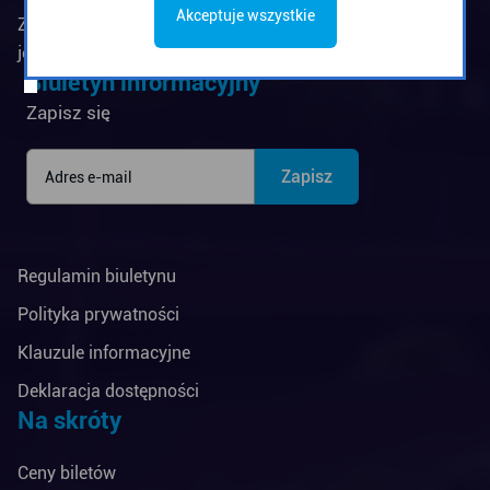
Akceptuje wszystkie
Zarząd Komunikacji Miejskiej w Gdyni jest
jednostką budżetową Miasta Gdyni
Biuletyn informacyjny
Zapisz się
Regulamin biuletynu
Polityka prywatności
Klauzule informacyjne
Deklaracja dostępności
Na skróty
Ceny biletów