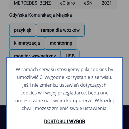
MERCEDES-BENZ
eCitaro
eSN
2021
Gdyńska Komunikacja Miejska
przyklęk
rampa dla wózków
klimatyzacja
monitoring
monitor wewnętrzny
USB
W ramach serwisu stosujemy pliki cookies by
zapowiadanie głosowe
umożliwić Ci wygodne korzystanie z serwisu.
Jeśli nie zmienisz ustawień dotyczących
cookies w Twojej przeglądarce, będą one
umieszczane na Twoim komputerze. W każdej
chwili możesz zmienić swoje ustawienia.
DOSTOSUJ WYBÓR