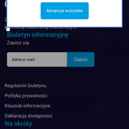
Akceptuje wszystkie
Zarząd Komunikacji Miejskiej w Gdyni jest
jednostką budżetową Miasta Gdyni
Biuletyn informacyjny
Zapisz się
Regulamin biuletynu
Polityka prywatności
Klauzule informacyjne
Deklaracja dostępności
Na skróty