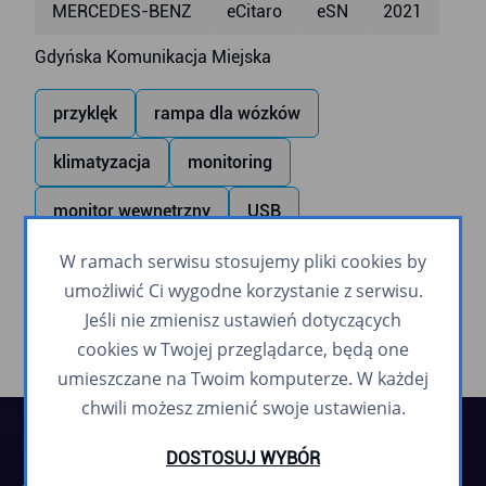
MERCEDES-BENZ
eCitaro
eSN
2021
Gdyńska Komunikacja Miejska
przyklęk
rampa dla wózków
klimatyzacja
monitoring
monitor wewnętrzny
USB
W ramach serwisu stosujemy pliki cookies by
zapowiadanie głosowe
umożliwić Ci wygodne korzystanie z serwisu.
Jeśli nie zmienisz ustawień dotyczących
cookies w Twojej przeglądarce, będą one
umieszczane na Twoim komputerze. W każdej
chwili możesz zmienić swoje ustawienia.
DOSTOSUJ WYBÓR