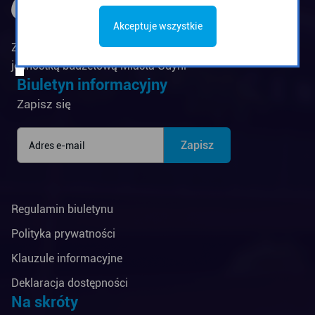
Akceptuje wszystkie
Zarząd Komunikacji Miejskiej w Gdyni jest
jednostką budżetową Miasta Gdyni
Biuletyn informacyjny
Zapisz się
Regulamin biuletynu
Polityka prywatności
Klauzule informacyjne
Deklaracja dostępności
Na skróty