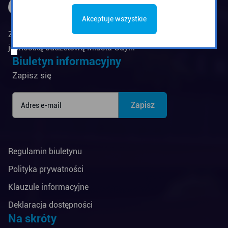
Akceptuje wszystkie
Zarząd Komunikacji Miejskiej w Gdyni jest
jednostką budżetową Miasta Gdyni
Biuletyn informacyjny
Zapisz się
Regulamin biuletynu
Polityka prywatności
Klauzule informacyjne
Deklaracja dostępności
Na skróty