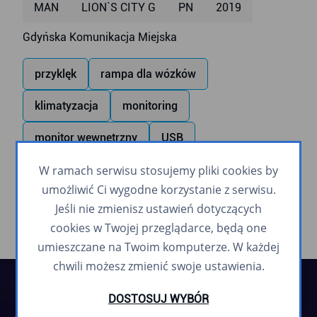
MAN
LION`S CITY G
PN
2019
Gdyńska Komunikacja Miejska
przyklęk
rampa dla wózków
klimatyzacja
monitoring
monitor wewnętrzny
USB
W ramach serwisu stosujemy pliki cookies by
zapowiadanie głosowe
umożliwić Ci wygodne korzystanie z serwisu.
Jeśli nie zmienisz ustawień dotyczących
cookies w Twojej przeglądarce, będą one
umieszczane na Twoim komputerze. W każdej
chwili możesz zmienić swoje ustawienia.
DOSTOSUJ WYBÓR