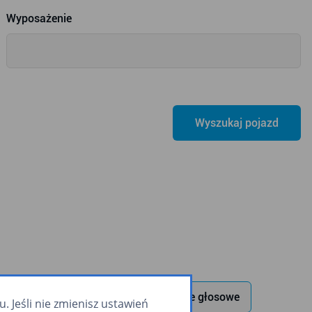
Wyposażenie
 wewnętrzny
USB
zapowiadanie głosowe
 Jeśli nie zmienisz ustawień