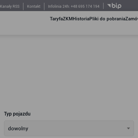
Kanały RSS
Kontakt
Infolinia 24h: +48 695 174 194
Taryfa
ZKM
Historia
Pliki do pobrania
Zamów
Typ pojazdu
dowolny