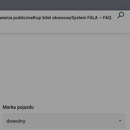
ienia publiczne
Kup bilet okresowy
System FALA – FAQ
Marka pojazdu
dowolny