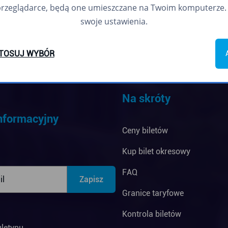
przeglądarce, będą one umieszczane na Twoim komputerze. 
swoje ustawienia.
TOSUJ WYBÓR
Na skróty
informacyjny
Ceny biletów
Kup bilet okresowy
FAQ
Granice taryfowe
Kontrola biletów
uletynu