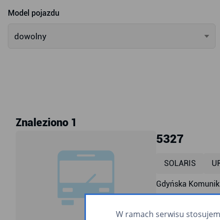
Model pojazdu
dowolny
Znaleziono 1
5327
SOLARIS
UR
Gdyńska Komunika
przyklęk
ra
W ramach serwisu stosujemy 