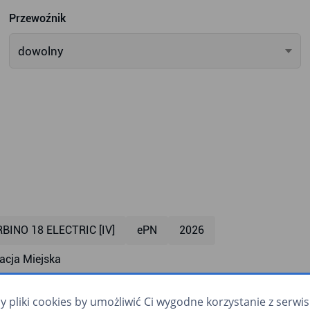
Przewoźnik
dowolny
BINO 18 ELECTRIC [IV]
ePN
2026
cja Miejska
mpa dla wózków
klimatyzacja
monitoring
monitor
pliki cookies by umożliwić Ci wygodne korzystanie z serwisu.