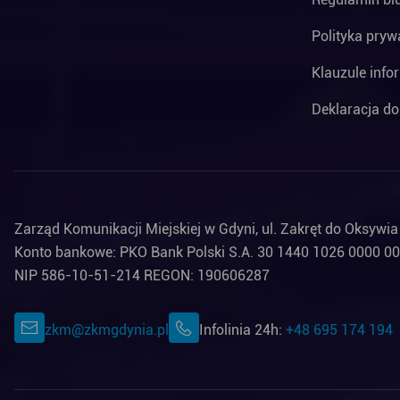
Polityka pryw
Klauzule info
Deklaracja do
Zarząd Komunikacji Miejskiej w Gdyni, ul. Zakręt do Oksywi
Konto bankowe: PKO Bank Polski S.A. 30 1440 1026 0000 0
NIP 586-10-51-214 REGON: 190606287
zkm@zkmgdynia.pl
Infolinia 24h:
+48 695 174 194