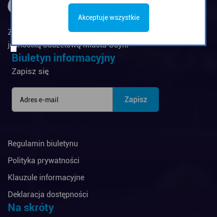
Akceptuje wszystkie
Zarząd Komunikacji Miejskiej w Gdyni jest
jednostką budżetową Miasta Gdyni
Biuletyn informacyjny
Zapisz się
Regulamin biuletynu
Polityka prywatności
Klauzule informacyjne
Deklaracja dostępności
Na skróty