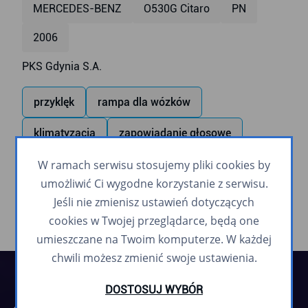
MERCEDES-BENZ
O530G Citaro
PN
2006
PKS Gdynia S.A.
przyklęk
rampa dla wózków
klimatyzacja
zapowiadanie głosowe
monitoring
W ramach serwisu stosujemy pliki cookies by
monitor wewnętrzny
umożliwić Ci wygodne korzystanie z serwisu.
Jeśli nie zmienisz ustawień dotyczących
cookies w Twojej przeglądarce, będą one
umieszczane na Twoim komputerze. W każdej
chwili możesz zmienić swoje ustawienia.
DOSTOSUJ WYBÓR