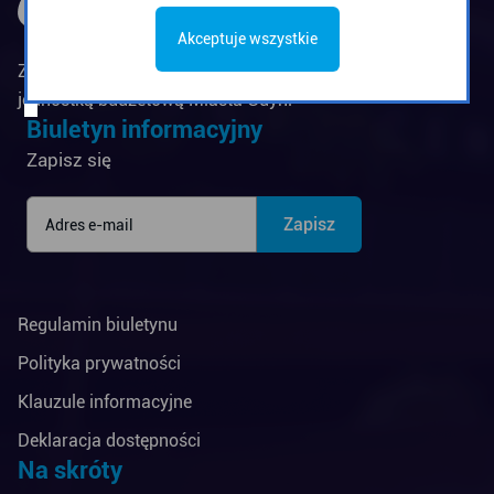
Akceptuje wszystkie
Zarząd Komunikacji Miejskiej w Gdyni jest
jednostką budżetową Miasta Gdyni
Biuletyn informacyjny
Zapisz się
Regulamin biuletynu
Polityka prywatności
Klauzule informacyjne
Deklaracja dostępności
Na skróty