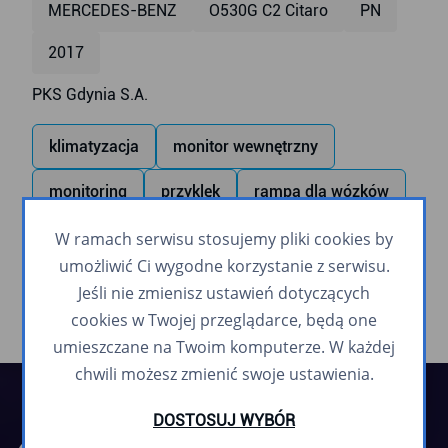
MERCEDES-BENZ
O530G C2 Citaro
PN
2017
PKS Gdynia S.A.
klimatyzacja
monitor wewnętrzny
monitoring
przyklęk
rampa dla wózków
USB
zapowiadanie głosowe
W ramach serwisu stosujemy pliki cookies by
umożliwić Ci wygodne korzystanie z serwisu.
Jeśli nie zmienisz ustawień dotyczących
cookies w Twojej przeglądarce, będą one
umieszczane na Twoim komputerze. W każdej
chwili możesz zmienić swoje ustawienia.
DOSTOSUJ WYBÓR