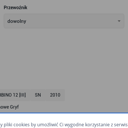
Przewoźnik
dowolny
BINO 12 [III]
SN
2010
owe Gryf
mpa dla wózków
klimatyzacja
monitoring
monitor
pliki cookies by umożliwić Ci wygodne korzystanie z serwisu.