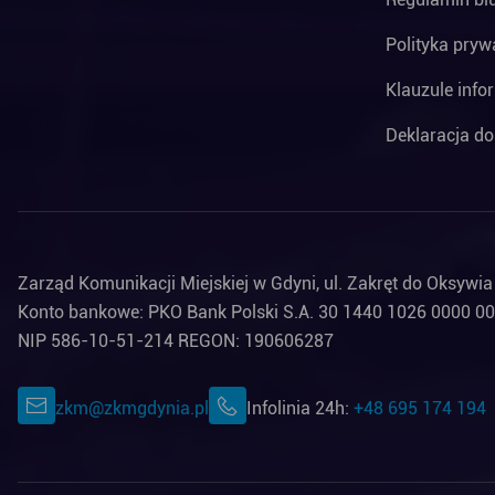
Polityka pryw
Klauzule info
Deklaracja do
Zarząd Komunikacji Miejskiej w Gdyni, ul. Zakręt do Oksywi
Konto bankowe: PKO Bank Polski S.A. 30 1440 1026 0000 0
NIP 586-10-51-214 REGON: 190606287
zkm@zkmgdynia.pl
Infolinia 24h:
+48 695 174 194