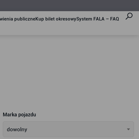
ienia publiczne
Kup bilet okresowy
System FALA – FAQ
Marka pojazdu
dowolny