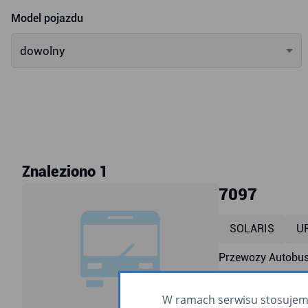
Model pojazdu
dowolny
Znaleziono 1
7097
SOLARIS
UR
Przewozy Autobus
przyklęk
ra
W ramach serwisu stosujemy 