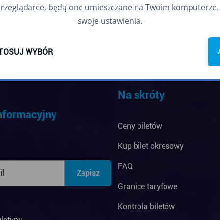
przeglądarce, będą one umieszczane na Twoim komputerze. 
swoje ustawienia.
TOSUJ WYBÓR
Na skróty
informacyjny
Ceny biletów
Kup bilet okresowy
FAQ
Granice taryfowe
Kontrola biletów
uletynu