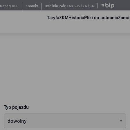
Kanały RSS
Kontakt
Infolinia 24h: +48 695 174 194
Taryfa
ZKM
Historia
Pliki do pobrania
Zamów
Typ pojazdu
dowolny