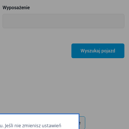
Wyposażenie
 wewnętrzny
zapowiadanie głosowe
 Jeśli nie zmienisz ustawień