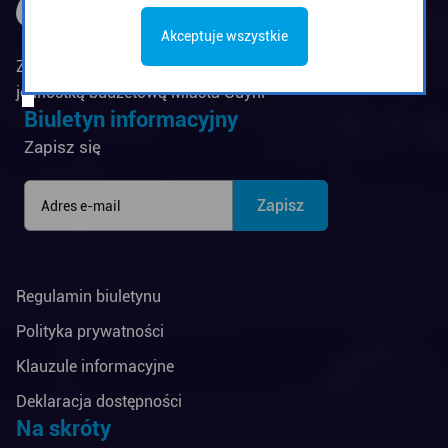
Akceptuje wszystkie
Zarząd Komunikacji Miejskiej w Gdyni jest
jednostką budżetową Miasta Gdyni
Biuletyn informacyjny
Zapisz się
Regulamin biuletynu
Polityka prywatności
Klauzule informacyjne
Deklaracja dostępności
Na skróty