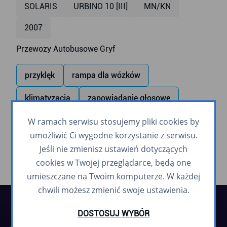
SOLARIS
URBINO 10 [III]
MN/KN
2007
Przewozy Autobusowe Gryf
przyklęk
rampa dla wózków
klimatyzacja
zapowiadanie głosowe
monitoring
W ramach serwisu stosujemy pliki cookies by
monitor wewnętrzny
USB
umożliwić Ci wygodne korzystanie z serwisu.
Jeśli nie zmienisz ustawień dotyczących
cookies w Twojej przeglądarce, będą one
umieszczane na Twoim komputerze. W każdej
chwili możesz zmienić swoje ustawienia.
DOSTOSUJ WYBÓR