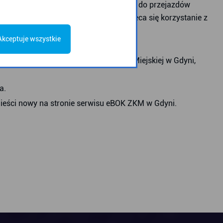
nowania podróży, cen biletów, uprawnień do przejazdów
unikacji miejskiej ZKM w Gdyni, zaleca się korzystanie z
10-15)
Akceptuje wszystkie
semnie na adres: Zarząd Komunikacji Miejskiej w Gdyni,
a.
mieści nowy na stronie serwisu eBOK ZKM w Gdyni.