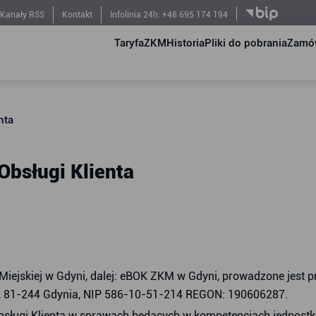
Kanały RSS
Kontakt
Infolinia 24h: +48 695 174 194
Taryfa
ZKM
Historia
Pliki do pobrania
Zamów
nta
Obsługi Klienta
Miejskiej w Gdyni, dalej: eBOK ZKM w Gdyni, prowadzone jest p
0, 81-244 Gdynia, NIP 586-10-51-214 REGON: 190606287.
bsługi Klienta w sprawach będących w kompetencjach jednostki