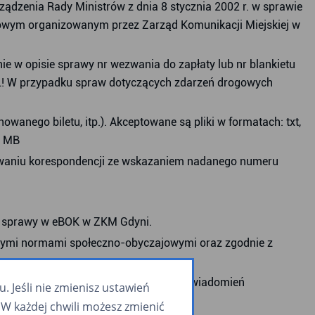
ądzenia Rady Ministrów z dnia 8 stycznia 2002 r. w sprawie
rowym organizowanym przez Zarząd Komunikacji Miejskiej w
e w opisie sprawy nr wezwania do zapłaty lub nr blankietu
EL! W przypadku spraw dotyczących zdarzeń drogowych
nego biletu, itp.). Akceptowane są pliki w formatach: txt,
0 MB
rowaniu korespondencji ze wskazaniem nadanego numeru
ji sprawy w eBOK w ZKM Gdyni.
jętymi normami społeczno-obyczajowymi oraz zgodnie z
nkujących skuteczność dostarczenia powiadomień
 Jeśli nie zmienisz ustawień
W każdej chwili możesz zmienić