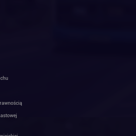
uchu
prawnością
astowej