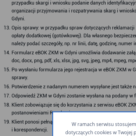
przypadku skargi i wniosku podanie danych identyfikacyj
organizacji przyjmowania i rozpatrywania skarg i wnio
Gdyni.
Opis sprawy: w przypadku spraw dotyczących reklamacji l
opłaty dodatkowej (gotówkowej). Dla własnego bezpiec
należy podać szczegóły, np. nr linii, datę, godzinę, nume
Formularz eBOK ZKM w Gdyni umożliwia dodawanie załączni
doc, docx, png, pdf, xls, xlsx, jpg, svg, jpeg, mp4, mpeg
Po wysłaniu formularza jego rejestracja w eBOK ZKM w 
sprawy.
Potwierdzenie z nadanym numerem wysyłane jest także n
Odpowiedź ZKM w Gdyni zostanie wysłana na podany w for
Klient zobowiązuje się do korzystania z serwisu eBOK 
postanowieniami Regulaminu.
Klient ponosi pełną odpowiedzialność za poprawność i a
W ramach serwisu stosujemy 
i korespondencji.
dotyczących cookies w Twojej 