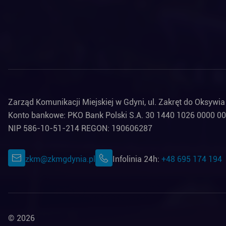
Zarząd Komunikacji Miejskiej w Gdyni, ul. Zakręt do Oksywi
Konto bankowe: PKO Bank Polski S.A. 30 1440 1026 0000 0
NIP 586-10-51-214 REGON: 190606287
zkm@zkmgdynia.pl
Infolinia 24h:
+48 695 174 194
© 2026