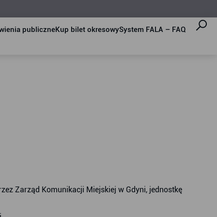
ienia publiczne
Kup bilet okresowy
System FALA – FAQ
rzez Zarząd Komunikacji Miejskiej w Gdyni, jednostkę
.