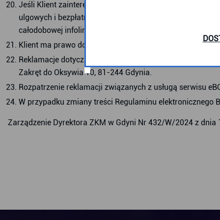
Jeśli Klient zainteresowany jest uzyskaniem szybkiej od
ulgowych i bezpłatnych czy też niezwłocznego przekazan
całodobowej infolinii tel.
+48 695 174 194
(czynna całą do
DOS
Klient ma prawo do składania reklamacji dotyczących d
Reklamacje dotyczące serwisu eBOK ZKM w Gdyni mogą b
Zakręt do Oksywia 10, 81-244 Gdynia.
Rozpatrzenie reklamacji związanych z usługą serwisu eBO
W przypadku zmiany treści Regulaminu elektronicznego B
Zarządzenie Dyrektora ZKM w Gdyni Nr 432/W/2024 z dnia 1