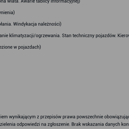
na wiata. Awarie tablicy informacyjnej)
wnienia)
łania. Windykacja należności)
łanie klimatyzacji/ogrzewania. Stan techniczny pojazdów. Kier
ezione w pojazdach)
giem wynikającym z przepisów prawa powszechnie obowiązują
dzielenia odpowiedzi na zgłoszenie. Brak wskazania danych kon