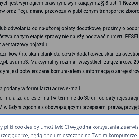
nych jest wymogiem prawnym, wynikającym z § 8 ust. 1 Rozporz
sków oraz Regulaminu przewozu w publicznym transporcie zbio
ub odwołania od nałożonej opłaty dodatkowej prosimy o podani
zeństwa na tym etapie sprawy nie należy podawać numeru PES
r inwentarzowy pojazdu.
ków (np. skan blankietu opłaty dodatkowej, skan zakwestionowa
, mpeg4, avi, mp3. Maksymalny rozmiar wszystkich załączników: 2
Gdyni jest potwierdzana komunikatem z informacją o zarejest
a podany w formularzu adres e-mail.
mularzu adres e-mail w terminie do 30 dni od daty rejestrac
ZKM w Gdyni zgodnie z obowiązującymi przepisami prawa, przy
ktualność swoich danych, w szczególności adresu e-mail waru
pliki cookies by umożliwić Ci wygodne korzystanie z serwisu.
przeglądarce, będą one umieszczane na Twoim komputerze. 