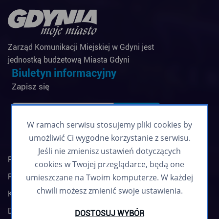
Zarząd Komunikacji Miejskiej w Gdyni jest
jednostką budżetową Miasta Gdyni
Biuletyn informacyjny
Zapisz się
W ramach serwisu stosujemy pliki cookies by
umożliwić Ci wygodne korzystanie z serwisu.
Jeśli nie zmienisz ustawień dotyczących
Regulamin biuletynu
cookies w Twojej przeglądarce, będą one
Polityka prywatności
umieszczane na Twoim komputerze. W każdej
chwili możesz zmienić swoje ustawienia.
Klauzule informacyjne
Deklaracja dostępności
DOSTOSUJ WYBÓR