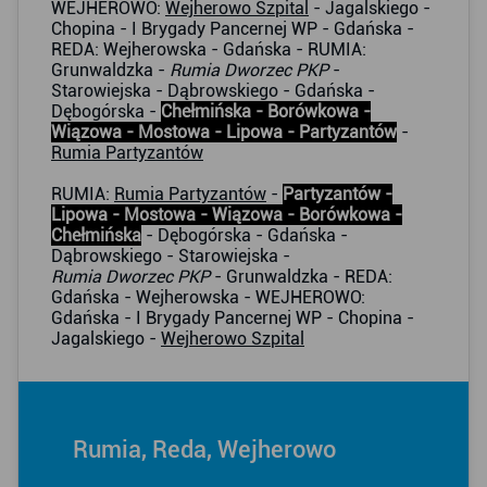
WEJHEROWO:
Wejherowo Szpital
- Jagalskiego -
Chopina - I Brygady Pancernej WP - Gdańska -
REDA: Wejherowska - Gdańska - RUMIA:
Grunwaldzka -
Rumia Dworzec PKP
-
Starowiejska - Dąbrowskiego - Gdańska -
Dębogórska -
Chełmińska - Borówkowa -
Wiązowa - Mostowa - Lipowa - Partyzantów
-
Rumia Partyzantów
RUMIA:
Rumia Partyzantów
-
Partyzantów -
Lipowa - Mostowa - Wiązowa - Borówkowa -
Chełmińska
- Dębogórska - Gdańska -
Dąbrowskiego - Starowiejska -
Rumia Dworzec PKP
- Grunwaldzka - REDA:
Gdańska - Wejherowska - WEJHEROWO:
Gdańska - I Brygady Pancernej WP - Chopina -
Jagalskiego -
Wejherowo Szpital
Rumia, Reda, Wejherowo