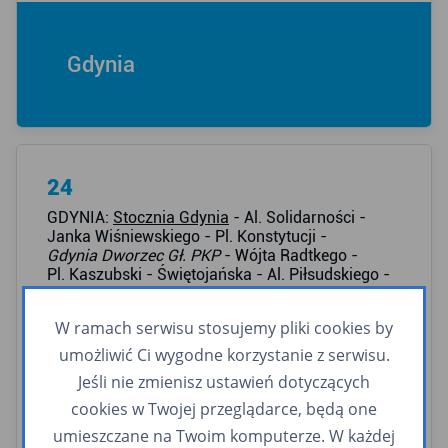
Gdynia
24
GDYNIA:
Stocznia Gdynia
- Al. Solidarności -
Janka Wiśniewskiego - Pl. Konstytucji -
Gdynia Dworzec Gł. PKP
- Wójta Radtkego -
Pl. Kaszubski - Świętojańska - Al. Piłsudskiego -
Władysława IV - Al. Zwycięstwa - Wielkopolska -
Chwaszczyńska - Nowowiczlińska - Miętowa -
W ramach serwisu stosujemy pliki cookies by
Dąbrowa Miętowa
Wybrane kursy:
umożliwić Ci wygodne korzystanie z serwisu.
Morska - Estakada
- Morska - Podjazd -
Jeśli nie zmienisz ustawień dotyczących
10 Lutego - Świętojańska - …
cookies w Twojej przeglądarce, będą one
GDYNIA:
Dąbrowa Miętowa
- Miętowa -
umieszczane na Twoim komputerze. W każdej
Nowowiczlińska - Chwaszczyńska - Wielkopolska