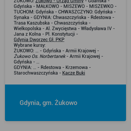
ŻUKOWO:
Żukowo - Urząd Gminy
- Gdańska -
Gdyńska - MAŁKOWO - MISZEWO - MISZEWKO -
TUCHOM: Gdyńska - CHWASZCZYNO: Gdyńska -
Synaka - GDYNIA: Chwaszczyńska - Rdestowa -
Trasa Kaszubska - Chwaszczyńska -
Wielkopolska - Al. Zwycięstwa - Władysława IV -
Jana z Kolna - Pl. Konstytucji -
Gdynia Dworzec Gł. PKP
Wybrane kursy:
ŻUKOWO: … - Gdyńska - Armii Krajowej -
Żukowo Os. Norbertanek
- Armii Krajowej -
Gdyńska - …
GDYNIA: … - Rdestowa - Krzemowa -
Starochwaszczyńska -
Kacze Buki
Gdynia, gm. Żukowo