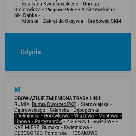
… - Estakada Kwiatkowskiego - Unruga -
Śmidowicza -
Oksywie Dolne
- Arciszewskich -
płk. Dąbka - …
… - Morska - Zakręt do Oksywia -
Grabówek SKM
Gdynia
M
OBOWIĄZUJE ZMIENIONA TRASA LINII:
RUMIA:
Rumia Dworzec PKP
- Starowiejska -
Dąbrowskiego - Gdańska - Dębogórska -
Chełmińska - Borówkowa - Wiązowa - Mostowa -
Lipowa - Partyzantów
- Żołnierzy I Dywizji WP -
KAZIMIERZ: Rumska - Kwietniowa -
DĘBOGÓRZE: Pomorska - KOSAKOWO: