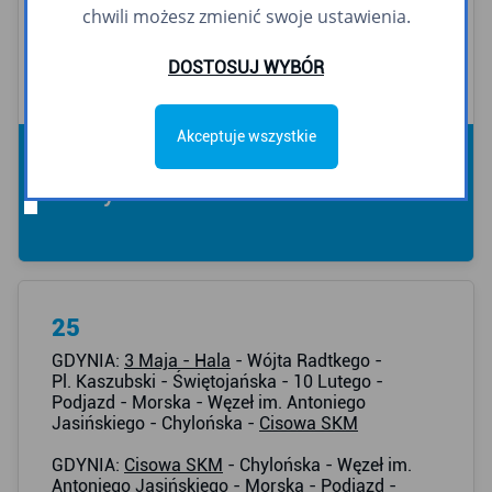
chwili możesz zmienić swoje ustawienia.
- Al. Zwycięstwa - Świętojańska - Pl. Kaszubski -
Jana z Kolna -
Gdynia Dworzec Gł. PKP
-
Janka Wiśniewskiego - Al. Solidarności -
DOSTOSUJ WYBÓR
Stocznia Gdynia
Akceptuje wszystkie
Gdynia
25
GDYNIA:
3 Maja - Hala
- Wójta Radtkego -
Pl. Kaszubski - Świętojańska - 10 Lutego -
Podjazd - Morska - Węzeł im. Antoniego
Jasińskiego - Chylońska -
Cisowa SKM
GDYNIA:
Cisowa SKM
- Chylońska - Węzeł im.
Antoniego Jasińskiego - Morska - Podjazd -