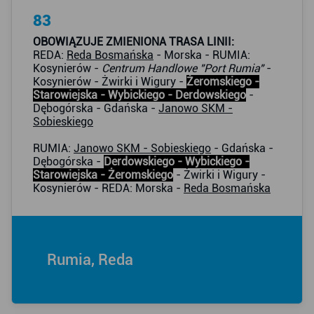
83
OBOWIĄZUJE ZMIENIONA TRASA LINII:
REDA:
Reda Bosmańska
- Morska - RUMIA:
Kosynierów -
Centrum Handlowe "Port Rumia"
-
Kosynierów - Żwirki i Wigury -
Żeromskiego -
Starowiejska - Wybickiego - Derdowskiego
-
Dębogórska - Gdańska -
Janowo SKM -
Sobieskiego
RUMIA:
Janowo SKM - Sobieskiego
- Gdańska -
Dębogórska -
Derdowskiego - Wybickiego -
Starowiejska - Żeromskiego
- Żwirki i Wigury -
Kosynierów - REDA: Morska -
Reda Bosmańska
Rumia, Reda