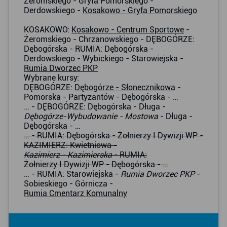
Żeromskiego - Gryfa Pomorskiego -
Derdowskiego -
Kosakowo - Gryfa Pomorskiego
KOSAKOWO:
Kosakowo - Centrum Sportowe
-
Żeromskiego - Chrzanowskiego - DĘBOGÓRZE:
Dębogórska - RUMIA: Dębogórska -
Derdowskiego - Wybickiego - Starowiejska -
Rumia Dworzec PKP
Wybrane kursy:
DĘBOGÓRZE:
Dębogórze - Słonecznikowa
-
Pomorska - Partyzantów - Dębogórska - …
… - DĘBOGÓRZE: Dębogórska - Długa -
Dębogórze-Wybudowanie - Mostowa
- Długa -
Dębogórska - …
… - RUMIA: Dębogórska - Żołnierzy I Dywizji WP -
KAZIMIERZ: Kwietniowa -
Kazimierz - Kazimierska
- RUMIA:
Żołnierzy I Dywizji WP - Dębogórska - …
… - RUMIA: Starowiejska -
Rumia Dworzec PKP
-
Sobieskiego - Górnicza -
Rumia Cmentarz Komunalny