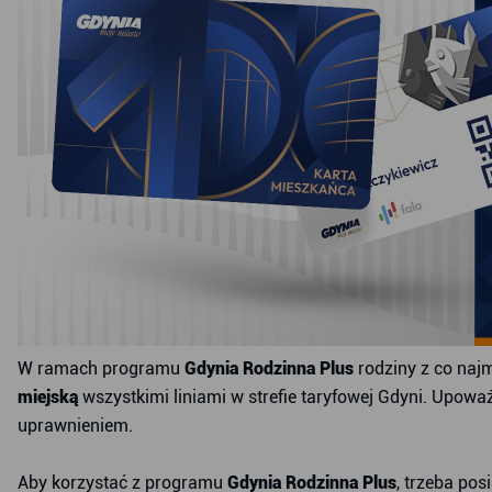
W ramach programu
Gdynia Rodzinna Plus
rodziny z co naj
miejską
wszystkimi liniami w strefie taryfowej Gdyni. Upowa
uprawnieniem.
Aby korzystać z programu
Gdynia Rodzinna Plus
, trzeba po