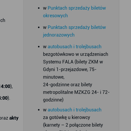
w
Punktach sprzedaży biletów
okresowych
ich
w
Punktach sprzedaży biletów
jednorazowych
w
autobusach i trolejbusach
bezgotówkowo w urządzeniach
Systemu FALA (bilety ZKM w
Gdyni 1-przejazdowe, 75-
minutowe,
24-godzinne oraz bilety
14:00
),
metropolitalne MZKZG 24- i 72-
4:00
).
godzinne)
w
autobusach i trolejbusach
za gotówkę u kierowcy
oraz
akty
(karnety – 2 połączone bilety