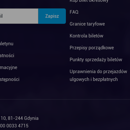
Kup bilet okresowy
FAQ
Granice taryfowe
Kontrola biletów
uletynu
Przepisy porządkowe
atności
Punkty sprzedaży biletów
rmacyjne
Uprawnienia do przejazdów
stępności
ulgowych i bezpłatnych
a 10, 81-244 Gdynia
000 0033 4715