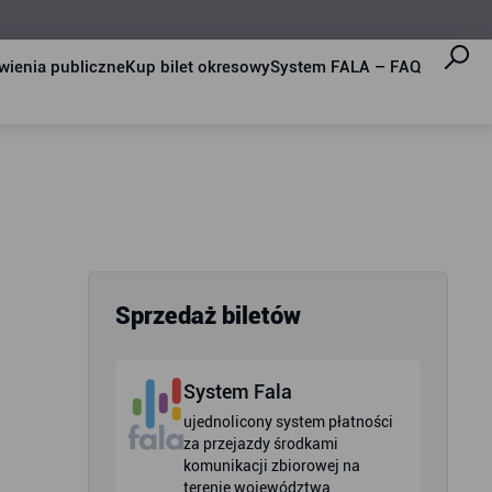
ienia publiczne
Kup bilet okresowy
System FALA – FAQ
Sprzedaż biletów
System Fala
ujednolicony system płatności
za przejazdy środkami
komunikacji zbiorowej na
terenie województwa