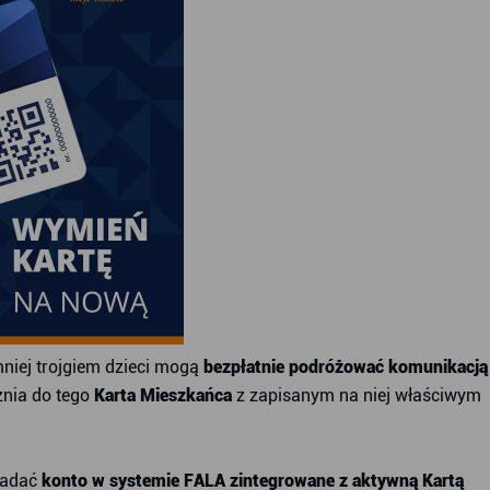
mniej trojgiem dzieci mogą
bezpłatnie podróżować komunikacją
żnia do tego
Karta Mieszkańca
z zapisanym na niej właściwym
siadać
konto w systemie FALA zintegrowane z aktywną Kartą