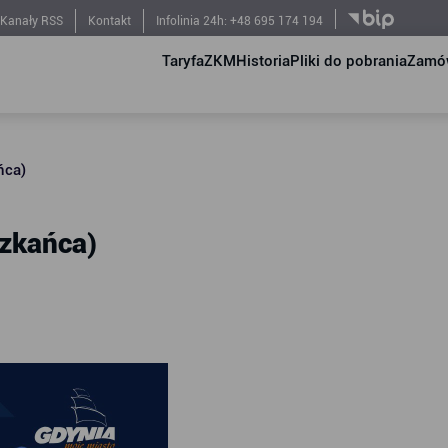
Kanały RSS
Kontakt
Infolinia 24h: +48 695 174 194
Taryfa
ZKM
Historia
Pliki do pobrania
Zamów
ńca)
szkańca)