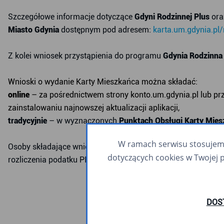
Szczegółowe informacje dotyczące
Gdyni Rodzinnej Plus
ora
Miasto Gdynia
dostępnym pod adresem:
karta.um.gdynia.pl/
Z kolei wniosek przystąpienia do programu
Gdynia Rodzinna
Wnioski o wydanie Karty Mieszkańca można składać:
online
– za pośrednictwem strony
konto.um.gdynia.pl
lub pr
zainstalowaniu najnowszej aktualizacji aplikacji,
tradycyjnie
– w wyznaczonych
Punktach Obsługi Karty Mies
W ramach serwisu stosujemy 
Osoby składające wniosek w formie papierowej powinny pr
dotyczących cookies w Twojej 
rozliczenia podatku PIT w Gdyni.
DOS