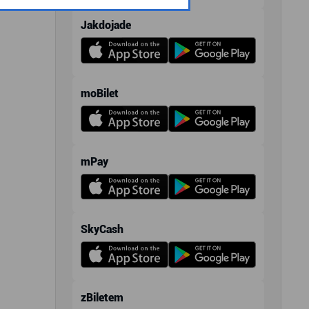
Jakdojade
moBilet
mPay
SkyCash
zBiletem