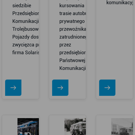
komunikacyjn
siedzibie
kursowania na tej
Przedsiębiorstwa
trasie autobusów
Komunikacji
prywatnego
Trolejbusowej.
przewoźnika
Pojazdy dostarczy
zatrudnionego
zwycięzca przetargu
przez
firma Solaris...
przedsiębiorstwo
Państwowej
Komunikacji...