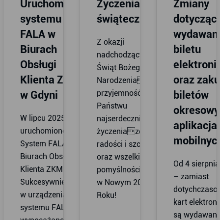
Uruchomienie
Życzenia
Zmiany
systemu
świąteczne
dotycząc
FALA w
wydawani
Z okazji
Biurach
biletu
nadchodzących
Obsługi
elektroni
Świąt Bożego
Klienta ZKM
oraz zak
Narodzeniamamy
przyjemność złożyć
w Gdyni
biletów
Państwu
okresowy
W lipcu 2025 r.
najserdeczniejsze
aplikacja
uruchomiono
życzeniazdrowia,
mobilnyc
System FALA w
radości i szczęścia
Biurach Obsługi
oraz wszelkiej
Od 4 sierpnia
Klienta ZKM Gdyni.
pomyślności
– zamiast
Sukcesywnie będą
w Nowym 2026
dotychczaso
w urządzenia
Roku!
kart elektron
systemu FALA
są wydawan