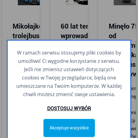
Mikołajkowy
60 lat temu
Minęło 75
trolejbus i
wprowadzono
od
mikołajkowe
do gdyńskiej
uruchomi
W ramach serwisu stosujemy pliki cookies by
autobusy
komunikacji
komunika
umożliwić Ci wygodne korzystanie z serwisu.
będą
miejskiej
trolejbus
Jeśli nie zmienisz ustawień dotyczących
kursowały po
pierwsze
do Oksyw
cookies w Twojej przeglądarce, będą one
mieście
autobusy
umieszczane na Twoim komputerze. W każdej
30 październ
Jelcz 272
chwili możesz zmienić swoje ustawienia.
2024 r. minęł
Świąteczny akcent
MEX
lat od
dla pasażerów
DOSTOSUJ WYBÓR
uruchomieni
komunikacji
W 1958 r. Polska
komunikacji
miejskiej – jeden z
zawarła z
Akceptuje wszystkie
trolejbusowe
trolejbusów na
Czechosłowacją
Oksywia. Pie