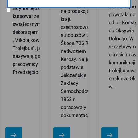
liniach ZKM
umowę licencyjną
linia trolejb
Gdynia będzie
na produkcję w
powstała na t
kursował ze
kraju
od pl. Konstyt
świątecznymi
czechosłowackich
do Oksywia
dekoracjami.
autobusów typu
Dolnego. W
„Mikołajkowy
Škoda 706 RTO z
szczytowym
Trolejbus”, jak
nadwoziem
okresie rozw
nazywają go
Karosy. Na jej
komunikacji
pracownicy
podstawie
trolejbusowe
Przedsiębiorstwa...
Jelczańskie
obsłudze Oks
Zakłady
w...
Samochodowe w
1962 r.
opracowały
dokumentację...