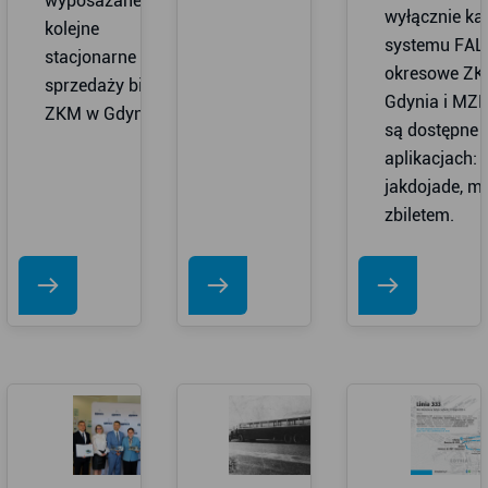
wyposażane
wyłącznie ka
kolejne
systemu FALA
stacjonarne punkty
okresowe Z
sprzedaży biletów
Gdynia i MZK
ZKM w Gdyni.
są dostępne 
aplikacjach: 
jakdojade, m
zbiletem.