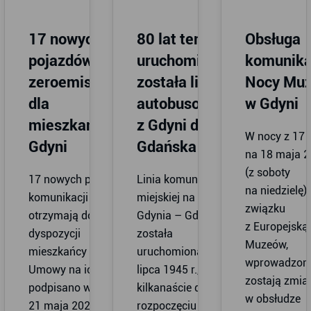
17 nowych
80 lat temu
Obsługa
pojazdów
uruchomiona
komunika
zeroemisyjnych
została linia
Nocy Mu
dla
autobusowa
w Gdyni
mieszkańców
z Gdyni do
W nocy z 17
Gdyni
Gdańska
na 18 maja 2
(z soboty
17 nowych pojazdów
Linia komunikacji
na niedzielę),
komunikacji miejskiej
miejskiej na trasie
związku
otrzymają do
Gdynia – Gdańsk
z Europejską
dyspozycji
została
Muzeów,
mieszkańcy Gdyni.
uruchomiona 10
wprowadzon
Umowy na ich zakup
lipca 1945 r.,
zostają zmia
podpisano w środę,
kilkanaście dni po
w obsłudze
21 maja 2025 r. w
rozpoczęciu