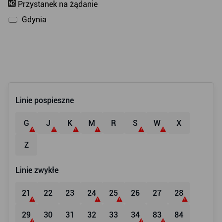
Linie pospieszne
G
J
K
M
R
S
W
X
Z
Linie zwykłe
21
22
23
24
25
26
27
28
29
30
31
32
33
34
83
84