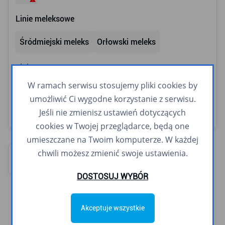
Linie meleksowe
Śródmiejski meleks
Orłowski meleks
Linie nocne
W ramach serwisu stosujemy pliki cookies by
N1
N10
N20
N30
N40
N65
N94
umożliwić Ci wygodne korzystanie z serwisu.
Jeśli nie zmienisz ustawień dotyczących
cookies w Twojej przeglądarce, będą one
umieszczane na Twoim komputerze. W każdej
chwili możesz zmienić swoje ustawienia.
Mapa
Schematy
Przystanki
Trasy linii
DOSTOSUJ WYBÓR
Akceptuje wszystkie