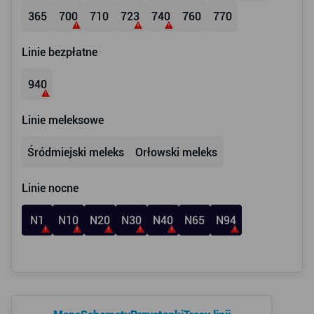
365
700
710
723
740
760
770
Linie bezpłatne
940
Linie meleksowe
Śródmiejski meleks
Orłowski meleks
Linie nocne
N1
N10
N20
N30
N40
N65
N94