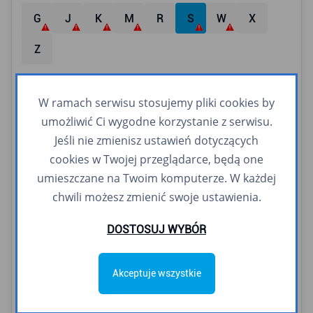
G
J
K
M
R
S
W
X
Z
Linie zwykłe
W ramach serwisu stosujemy pliki cookies by
21
22
23
24
25
26
27
28
umożliwić Ci wygodne korzystanie z serwisu.
Jeśli nie zmienisz ustawień dotyczących
29
30
31
32
33
34
83
84
cookies w Twojej przeglądarce, będą one
umieszczane na Twoim komputerze. W każdej
85
86
87
102
104
105
109
114
chwili możesz zmienić swoje ustawienia.
119
121
125
128
133
134
135
137
DOSTOSUJ WYBÓR
140
141
144
145
146
147
150
152
153
159
160
163
165
171
173
177
Akceptuje wszystkie
180
181
182
185
187
190
191
192