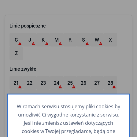
Linie pospieszne
G
J
K
M
R
S
W
X
Z
Linie zwykłe
21
22
23
24
25
26
27
28
29
30
31
32
33
34
83
84
W ramach serwisu stosujemy pliki cookies by
85
86
87
102
104
105
109
114
umożliwić Ci wygodne korzystanie z serwisu.
Jeśli nie zmienisz ustawień dotyczących
119
121
125
128
133
134
135
137
cookies w Twojej przeglądarce, będą one
140
141
144
145
146
147
150
152