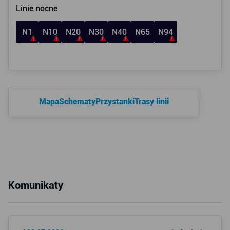
Linie nocne
N1
N10
N20
N30
N40
N65
N94
Mapa
Schematy
Przystanki
Trasy linii
Komunikaty