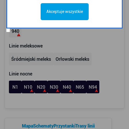
365
700
710
723
740
760
770
Akceptuje wszystkie
Linie bezpłatne
940
Linie meleksowe
Śródmiejski meleks
Orłowski meleks
Linie nocne
N1
N10
N20
N30
N40
N65
N94
Mapa
Schematy
Przystanki
Trasy linii