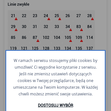
Linie zwykłe
21
22
23
24
25
26
27
28
29
30
31
32
33
34
83
84
85
86
87
102
104
105
109
114
119
121
125
128
133
134
135
137
140
141
144
145
146
147
150
152
W ramach serwisu stosujemy pliki cookies by
umożliwić Ci wygodne korzystanie z serwisu.
153
159
160
163
165
171
173
177
Jeśli nie zmienisz ustawień dotyczących
cookies w Twojej przeglądarce, będą one
180
181
182
185
187
190
191
192
umieszczane na Twoim komputerze. W każdej
193
194
196
197
198
203
204
209
chwili możesz zmienić swoje ustawienia.
244
252
265
282
287
288
309
326
DOSTOSUJ WYBÓR