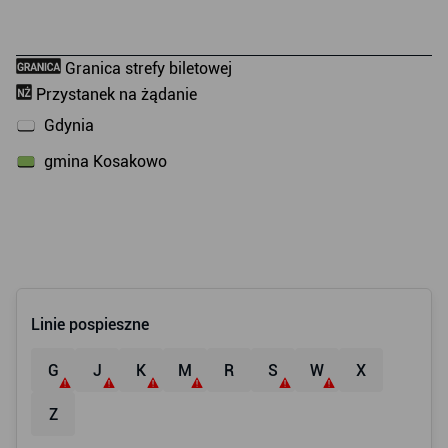
Linie pospieszne
G
J
K
M
R
S
W
X
Z