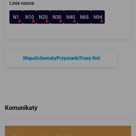
Linie nocne
N1
N10
N20
N30
N40
N65
N94
Mapa
Schematy
Przystanki
Trasy linii
Komunikaty