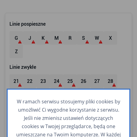
Linie pospieszne
G
J
K
M
R
S
W
X
Z
Linie zwykłe
21
22
23
24
25
26
27
28
29
30
31
32
33
34
83
84
W ramach serwisu stosujemy pliki cookies by
85
86
87
102
104
105
109
114
umożliwić Ci wygodne korzystanie z serwisu.
Jeśli nie zmienisz ustawień dotyczących
119
121
125
128
133
134
135
137
cookies w Twojej przeglądarce, będą one
umieszczane na Twoim komputerze. W każdej
140
141
144
145
146
147
150
152