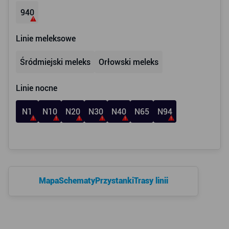
940
Linie meleksowe
Śródmiejski meleks
Orłowski meleks
Linie nocne
N1
N10
N20
N30
N40
N65
N94
Mapa
Schematy
Przystanki
Trasy linii