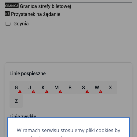
Linie pospieszne
G
J
K
M
R
S
W
X
Z
Linie zwykłe
W ramach serwisu stosujemy pliki cookies by
21
22
23
24
25
26
27
28